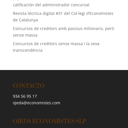
calificación del administrador concursal
Revista tècnica digital #31 del Col·legi d’Economistes
de Catalunya
Concursos de creditors amb passius milionaris, però
sense massa
Concursos de creditors sense massa i la seva
transcendència
CONTACTO
934 56 95 17
ojeda@economistes.com
OJEDA ECONOMISTES SLP