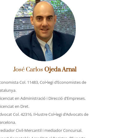
José Carlos
Ojeda Arnal
conomista Col. 11483, Col•legi d’Economistes de
atalunya.
licenciat en Administració i Direcció d’Empreses.
licenciat en Dret.
dvocat Col. 42316, Il•lustre Col•legi d’Advocats de
arcelona.
ediador Civil-Mercantil i mediador Concursal.