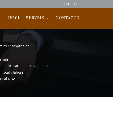
CAT
ESP
INICI
SERVEIS
CONTACTE
mics i comptables
rials
s empresarials i insolvències
iscal i laboral
its al ROAC