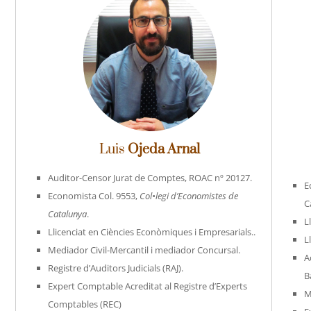
Luis
Ojeda Arnal
Auditor-Censor Jurat de Comptes, ROAC nº 20127.
E
Economista Col. 9553,
Col•legi d’Economistes de
C
Catalunya
.
L
Llicenciat en Ciències Econòmiques i Empresarials..
L
Mediador Civil-Mercantil i mediador Concursal.
A
Registre d’Auditors Judicials (RAJ).
B
Expert Comptable Acreditat al Registre d’Experts
M
Comptables (REC)