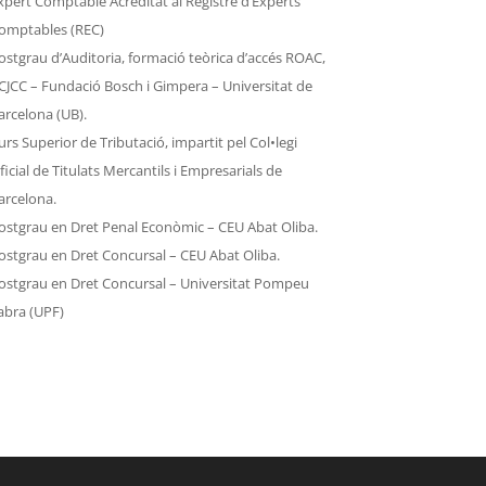
xpert Comptable Acreditat al Registre d’Experts
omptables (REC)
ostgrau d’Auditoria, formació teòrica d’accés ROAC,
CJCC – Fundació Bosch i Gimpera – Universitat de
arcelona (UB).
urs Superior de Tributació, impartit pel Col•legi
ficial de Titulats Mercantils i Empresarials de
arcelona.
ostgrau en Dret Penal Econòmic – CEU Abat Oliba.
ostgrau en Dret Concursal – CEU Abat Oliba.
ostgrau en Dret Concursal – Universitat Pompeu
abra (UPF)