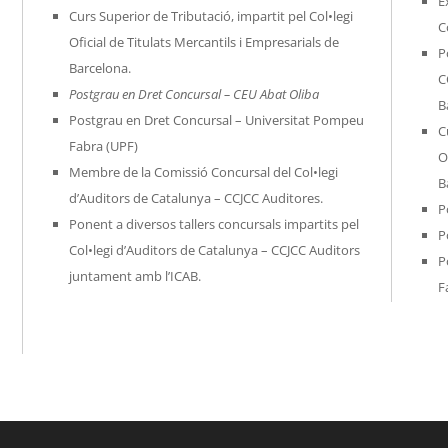
E
Curs Superior de Tributació, impartit pel Col•legi
C
Oficial de Titulats Mercantils i Empresarials de
P
Barcelona.
C
Postgrau en Dret Concursal – CEU Abat Oliba
B
Postgrau en Dret Concursal – Universitat Pompeu
C
Fabra (UPF)
O
Membre de la Comissió Concursal del Col•legi
B
d’Auditors de Catalunya – CCJCC Auditores.
P
Ponent a diversos tallers concursals impartits pel
P
.
Col•legi d’Auditors de Catalunya – CCJCC Auditors
P
juntament amb l’ICAB.
F