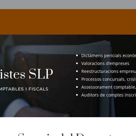
Dictàmens pericials econò
Valoracions d’empreses
stes SLP
Reestructuracions empresa
Processos concursals, crisi
Assessorament comptable, f
PTABLES I FISCALS
Auditors de comptes inscr