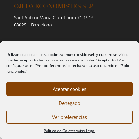
OJEDA ECONOMISTES SLP
Sant Antoni Maria Claret num 71 1º 1ª
08025 – Barcelona
AVIS LEGAL I POLÍTICA DE
PRIVACITAT
Utilizamos cookies para optimizar nuestro sitio web y nuestro servicio.
Puedes aceptar todas las cookies pulsando el botón “Aceptar todo” o
Avis Legal
configurarlas en "Ver preferencias" o rechazar su uso clicando en “Solo
funcionales”
Política de Privacitat
Política de Galetes
Aceptar cookies
Denegado
Ver preferencias
Diseñado por
empiezapori
Política de Galetes
Aviso Legal